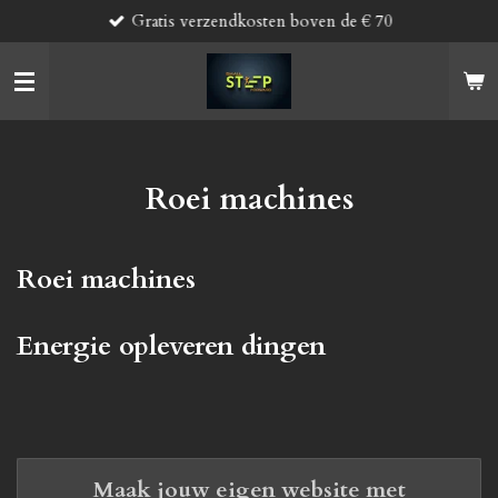
Gratis verzendkosten boven de € 70
Ga
direct
naar
de
hoofdinhoud
Roei machines
Roei machines
Energie opleveren dingen
Maak jouw eigen website met