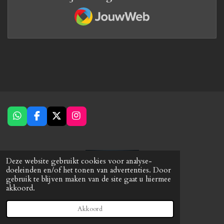
JouwWeb
W
F
X
I
h
a
n
a
c
s
t
e
t
s
b
a
Deze website gebruikt cookies voor analyse-
A
o
g
doeleinden en/of het tonen van advertenties. Door
p
o
r
gebruik te blijven maken van de site gaat u hiermee
p
k
a
akkoord.
© 2023 - 2026 Caps-Products
m
Powered by
JouwWeb
Akkoord