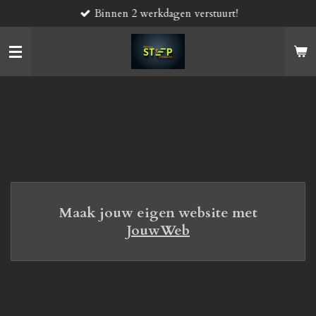
Binnen 2 werkdagen verstuurt!
Ga
direct
naar
de
hoofdinhoud
Maak jouw eigen website met
JouwWeb