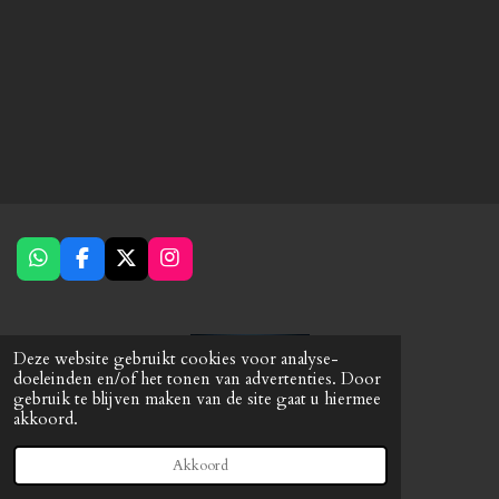
W
F
X
I
h
a
n
a
c
s
t
e
t
s
b
a
Deze website gebruikt cookies voor analyse-
A
o
g
doeleinden en/of het tonen van advertenties. Door
p
o
r
gebruik te blijven maken van de site gaat u hiermee
p
k
a
akkoord.
© 2023 - 2026 Caps-Products
m
Powered by
JouwWeb
Akkoord