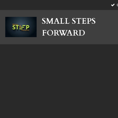
Ga
direct
naar
SMALL STEPS
de
hoofdinhoud
FORWARD