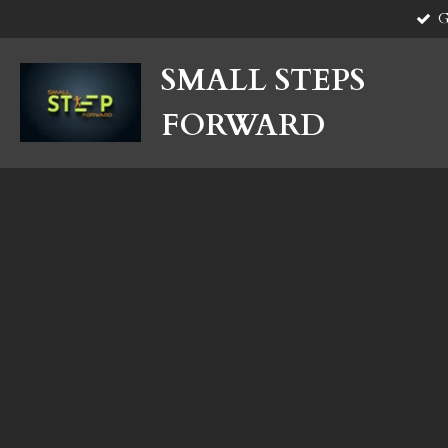
G
Ga
direct
naar
SMALL STEPS
de
hoofdinhoud
FORWARD