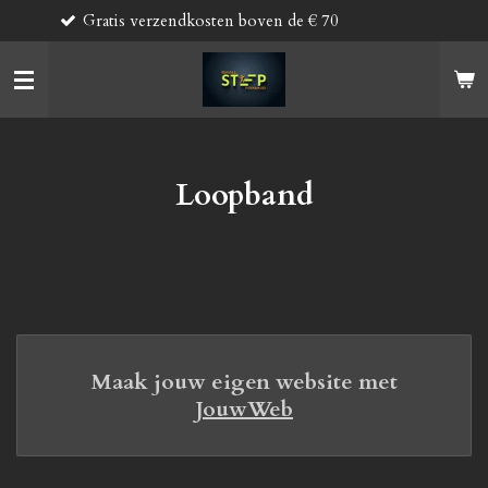
endkosten boven de € 70
Binnen 2 
Ga
direct
naar
de
hoofdinhoud
Loopband
Maak jouw eigen website met
JouwWeb