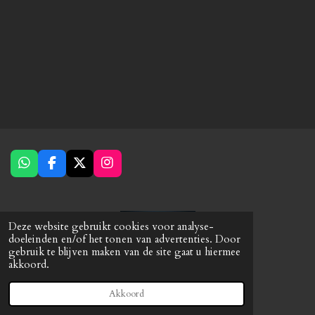
W
F
X
I
h
a
n
a
c
s
t
e
t
s
b
a
Deze website gebruikt cookies voor analyse-
A
o
g
doeleinden en/of het tonen van advertenties. Door
p
o
r
gebruik te blijven maken van de site gaat u hiermee
p
k
a
akkoord.
© 2023 - 2026 Caps-Products
m
Powered by
JouwWeb
Akkoord